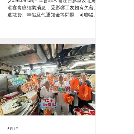
(2026.05.05)-- 本會非常關注吉豚屋及北角新
港宴會廳結業消息，受影響工友如有欠薪、
遣散費、年假及代通知金等問題，可聯絡本
會協助 (電話23948261或61750053權益總幹
事招先生)。
5月1日