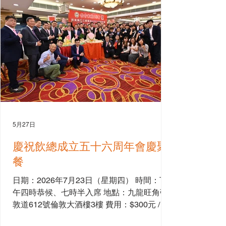
5月27日
慶祝飲總成立五十六周年會慶聚
餐
日期：2026年7月23日（星期四） 時間：下
午四時恭候、七時半入席 地點：九龍旺角彌
敦道612號倫敦大酒樓3樓 費用：$300元 / 位
《麻雀耍樂、抽獎助慶》 票務查詢：請電