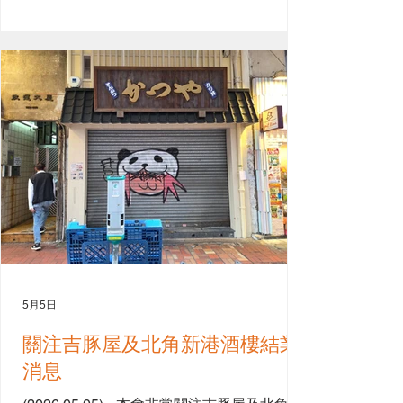
2394 8261秘書處
5月5日
關注吉豚屋及北角新港酒樓結業
消息