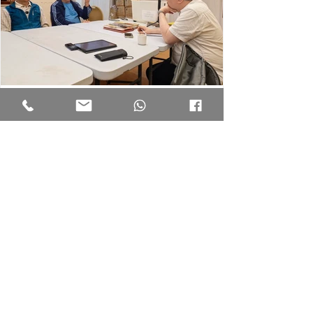
4月23日
香港工運史資源中心與本會交流
分享香港飲食業歷史
(2026.04.23)-- 早前，香港工運史資源中心代
表探訪本會，兩位名譽會長顏振雄及袁福和
分享當年工會成立的歷史，當年工友的工作
情況，以及提供一些歷史文獻予中心存檔，
建立有系統的檔案庫，傳承香港工運的歷
史。