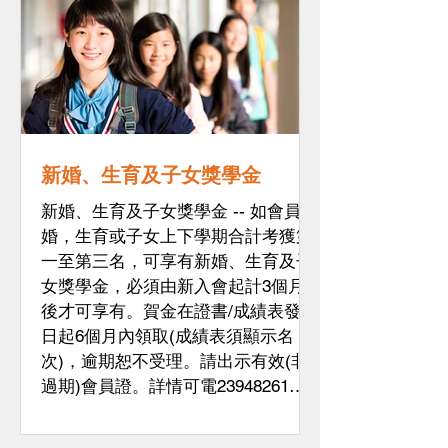
新婚、生育及子女獎學金
新婚、生育及子女獎學金 -- 如會員新
婚，生育或子女上下學期合計考獲第
一至第三名，可享有新婚、生育及子
女獎學金，必須由新入會起計3個月
後才可享有。賀金在證書/成績表發出
日起6個月內領取(成績表須顯示名
次)，逾期恕不受理。請出示有效(非
過期)會員證。詳情可電23948261查
詢。