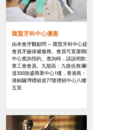
匯賢牙科中心優惠
由本會牙醫顧問 -- 匯賢牙科中心提供
會員牙齒保健服務。會員可直接聯絡
中心查詢預約。查詢時，請說明飲食
業工會會員。九龍區：九龍佐敦彌敦
道333加盛商業中心1樓，香港島：香
港銅鑼灣禮頓道77號禮頓中心八樓十
五室