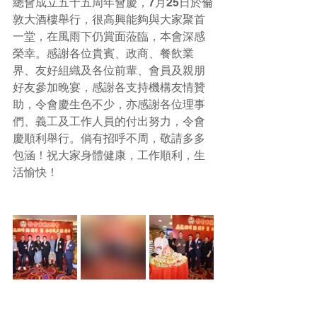
總會成立五十五周年會慶，7月25日於倫
敦大酒樓舉行，很高興能夠與大家聚首
一堂，在風雨下仍賞面蒞臨，本會深感
榮幸。感謝各位貴賓、政商、餐飲業
界、友好組織及各位前輩、會員及親朋
好友參加晚宴，感謝各支持機構友情贊
助，令會慶生色不少，亦感謝各位理事
們、義工及工作人員的付出努力，令會
慶順利舉行。倘有招呼不周，敬請多多
包涵！祝大家身體健康，工作順利，生
活愉快！