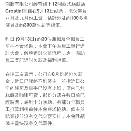
鴻膳有限公司經營旗下12間西式糕餅店
Crostini宣佈在9月13日結業，拖欠僱員
八月及九月份工資，估計涉及約100多名
僱員及約300萬欠薪等補償。
昨日 (9月13日) 約30位兼職及全職員工
前往本會求助，本會下午為員工舉行追
討大會，解釋追討欠薪流程，逐一協助
員工登記追討欠薪及福利補償。
在場工友表示，公司自8月份起拖欠薪
金，近日已聯絡不到僱主，並指近日公
司的餅房及車手已沒有上班，店內已無
糕餅及咖啡可賣，部份分店在數日前已
經關閉，感到十分無助。有部分全職員
工打算稍後前往本會尋求協助。僱主於
結業後並沒有交代欠薪安排，本會呼籲
僱主盡快現身交代事件。