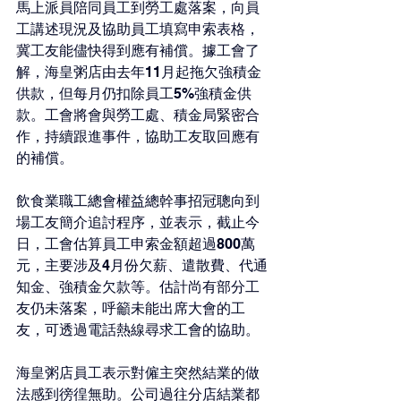
馬上派員陪同員工到勞工處落案，向員
工講述現況及協助員工填寫申索表格，
冀工友能儘快得到應有補償。據工會了
解，海皇粥店由去年11月起拖欠強積金
供款，但每月仍扣除員工5%強積金供
款。工會將會與勞工處、積金局緊密合
作，持續跟進事件，協助工友取回應有
的補償。
飲食業職工總會權益總幹事招冠聰向到
場工友簡介追討程序，並表示，截止今
日，工會估算員工申索金額超過800萬
元，主要涉及4月份欠薪、遣散費、代通
知金、強積金欠款等。估計尚有部分工
友仍未落案，呼籲未能出席大會的工
友，可透過電話熱線尋求工會的協助。
海皇粥店員工表示對僱主突然結業的做
法感到徬徨無助。公司過往分店結業都