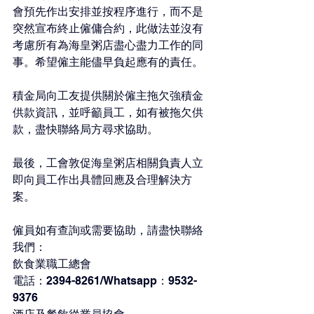
會預先作出安排並按程序進行，而不是
突然宣布終止僱傭合約，此做法並沒有
考慮所有為海皇粥店盡心盡力工作的同
事。希望僱主能儘早負起應有的責任。
積金局向工友提供關於僱主拖欠強積金
供款資訊，並呼籲員工，如有被拖欠供
款，盡快聯絡局方尋求協助。
最後，工會敦促海皇粥店相關負責人立
即向員工作出具體回應及合理解決方
案。
僱員如有查詢或需要協助，請盡快聯絡
我們：
飲食業職工總會
電話：2394-8261/Whatsapp：9532-
9376