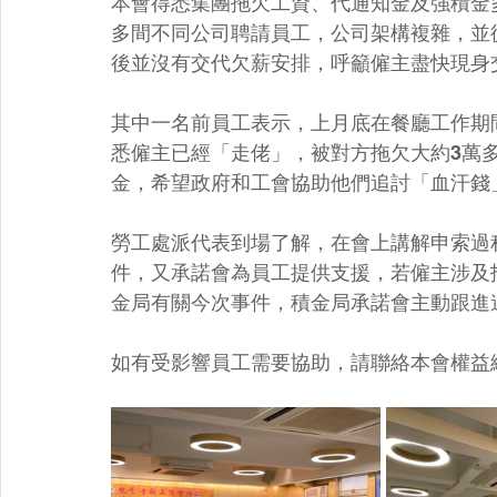
本會得悉集團拖欠工資、代通知金及強積金
多間不同公司聘請員工，公司架構複雜，並
後並沒有交代欠薪安排，呼籲僱主盡快現身
其中一名前員工表示，上月底在餐廳工作期
悉僱主已經「走佬」，被對方拖欠大約3萬
金，希望政府和工會協助他們追討「血汗錢
勞工處派代表到場了解，在會上講解申索過
件，又承諾會為員工提供支援，若僱主涉及
金局有關今次事件，積金局承諾會主動跟進
如有受影響員工需要協助，請聯絡本會權益總幹