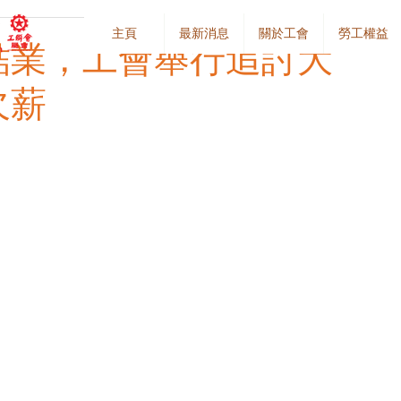
主頁
最新消息
關於工會
勞工權益
結業，工會舉行追討大
欠薪