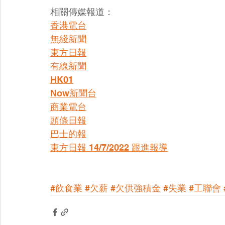
相關傳媒報道：
香港電台
無綫新聞
東方日報
有線新聞
HK01
Now新聞台
商業電台
頭條日報
巴士的報
東方日報 14/7/2022 跟進報導
#飲食業
#欠薪
#欠供強積金
#失業
#工聯會