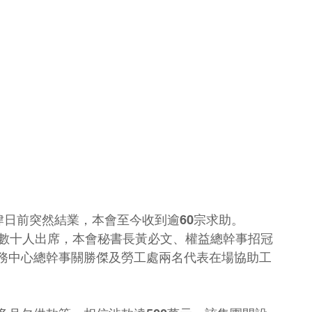
肆日前突然結業，本會至今收到逾60宗求助。
，數十人出席，本會秘書長黃必文、權益總幹事招冠
務中心總幹事關勝傑及勞工處兩名代表在場協助工