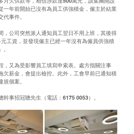
多月欠供款等，相信涉款達500萬元，該集團開設
從一年前開始已沒有為員工供強積金，僱主於結業
交代事件。
間，公司突然派人通知員工翌日不用上班，其後得
多元工資，並發現僱主已經一年沒有為僱員供強積
」。
程，又為受影響員工填寫申索表。處方指關注事
拖欠薪金，會提出檢控。此外，工會早前已通知積
違規個案。
事招冠聰先生（電話：6175 0053）。