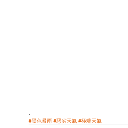
.
#黑色暴雨
#惡劣天氣
#極端天氣