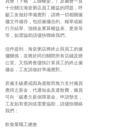
員會（下稱「工聯權委」）及屬會一直
十分關注海皇粥店員工權益的問題，呼
籲工友做好準備應對，請將一切相關僱
傭文件備存，包括僱傭合約、糧單或銀
行月結單、強積金累算權益表、更表等
等，如需協助請儘快聯絡我們。
信件提到，海皇粥店將終止與員工的僱
傭關係，並將於同日關閉所有店鋪及辦
公室。又指將會儘快計算員工的終止僱
傭金，工友請做好準備應對。
若僱主破產或因為遣散而無力支付僱員
應得之薪金，代通知金及遣散費，僱員
可向「破產欠薪保障基金」申請墊支，
工友如有查詢或需要協助，請儘快聯絡
我們：
飲食業職工總會