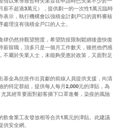
疫情以來導致暫時失業並在申請時已失業不少於一
月薪不超過3萬元），提供劃一的一次性1萬元臨時
亦表示，執行機構會以強積金計劃戶口的資料審核
序處理沒有強積金戶口的人士。
食肆仍然持觀望態度，希望防疫限制鬆綁後盡快復
停薪留職，頂多只是一個月工作數天，雖然他們感
，不屬於失業人士，未能夠受惠於政策，又面對足
出基金為抗疫作出貢獻的前線人員提供支援，向清
的特定群組，提供每人每月2,000元的津貼，為
，尤其經常要面對顧客摘下口罩進餐，染疫的風險
的飲食業工友發放相等合共1萬元的津貼。此建議
提供安全網。