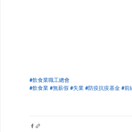
#飲食業職工總會
#飲食業
#無薪假
#失業
#防疫抗疫基金
#前