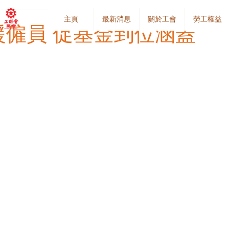
主頁
最新消息
關於工會
勞工權益
僱員 促基金到位涵蓋