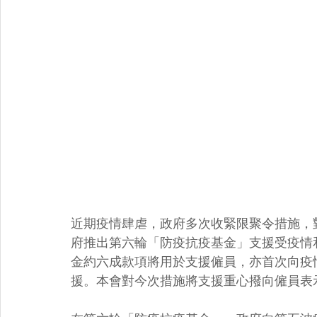
近期疫情肆虐，政府多次收緊限聚令措施，
府推出第六輪「防疫抗疫基金」支援受疫情
金約六成款項將用於支援僱員，亦首次向疫
援。本會對今次措施將支援重心撥向僱員表