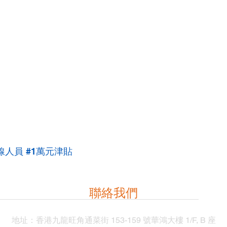
線人員
#1萬元津貼
聯絡我們
地址：
香港九龍旺角通菜街 153-159 號華鴻大樓 1/F, B 座