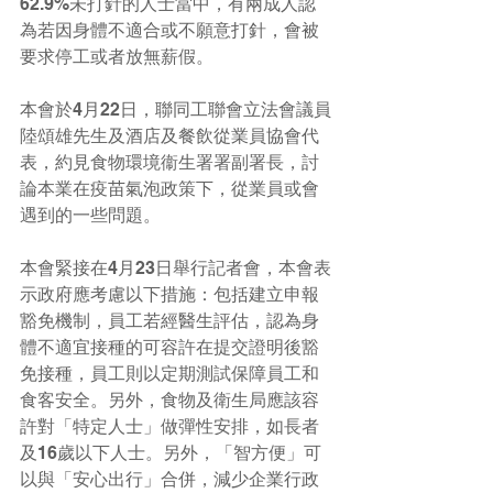
62.9%未打針的人士當中，有兩成人認
為若因身體不適合或不願意打針，會被
要求停工或者放無薪假。
本會於4月22日，聯同工聯會立法會議員
陸頌雄先生及酒店及餐飲從業員協會代
表，約見食物環境衞生署署副署長，討
論本業在疫苗氣泡政策下，從業員或會
遇到的一些問題。
本會緊接在4月23日舉行記者會，本會表
示政府應考慮以下措施：包括建立申報
豁免機制，員工若經醫生評估，認為身
體不適宜接種的可容許在提交證明後豁
免接種，員工則以定期測試保障員工和
食客安全。另外，食物及衛生局應該容
許對「特定人士」做彈性安排，如長者
及16歲以下人士。另外，「智方便」可
以與「安心出行」合併，減少企業行政