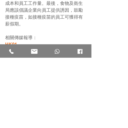
成本和員工工作量。最後，食物及衛生
局應該倡議企業向員工提供誘因，鼓勵
接種疫苗，如接種疫苗的員工可獲得有
薪假期。
相關傳媒報導：
HK01
文匯報
東方日報
聯絡我們
地址：
香港九龍旺角通菜街 153-159 號華鴻大樓 1/F,