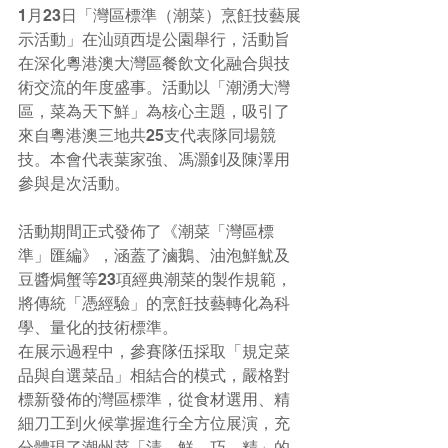
1月23日「灣區標準（潮菜）烹飪技藝展
示活動」在汕頭西堤公園舉行，活動旨
在深化粵港澳大灣區餐飲文化融合與技
術交流的年度盛事。活動以「潮湧大灣
區，菜為天下鮮」為核心主題，吸引了
來自粵港澳三地共25支代表隊同場競
技。本會代表葉家強、馮灝釗及陳澤用
參與是次活動。
活動期間正式發佈了《潮菜「灣區標
準」匯編》，涵蓋了滷鵝、油泡鮮魷及
豆醬焗蟹等23項經典潮菜的製作規範，
將傳統「憑經驗」的烹飪技藝轉化為科
學、量化的技術標準。
在展示過程中，參賽隊伍採取「規定菜
品與自選菜品」相結合的模式，嚴格對
標新發佈的灣區標準，從食材選用、精
細刀工到火候掌握進行全方位展演，充
分體現了潮州菜「清、鮮、巧、精」的