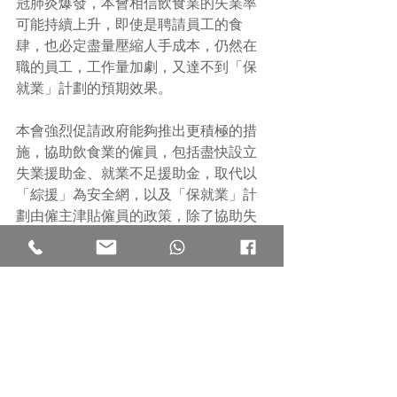
冠肺炎爆發，本會相信飲食業的失業率
可能持續上升，即使是聘請員工的食
肆，也必定盡量壓縮人手成本，仍然在
職的員工，工作量加劇，又達不到「保
就業」計劃的預期效果。
本會強烈促請政府能夠推出更積極的措
施，協助飲食業的僱員，包括盡快設立
失業援助金、就業不足援助金，取代以
「綜援」為安全網，以及「保就業」計
劃由僱主津貼僱員的政策，除了協助失
業人士之外，亦要協助一批因為疫情而
放無薪假，開工不足或停薪留職，但實
際上不屬於失業的僱員。
另外，政府應調撥資源，為飲食業的僱
員安排病毒測試，因為飲食業的前線員
工，屬於高風險的行業，需要應對大量
來自不同地方的食客，用膳時難免脫下