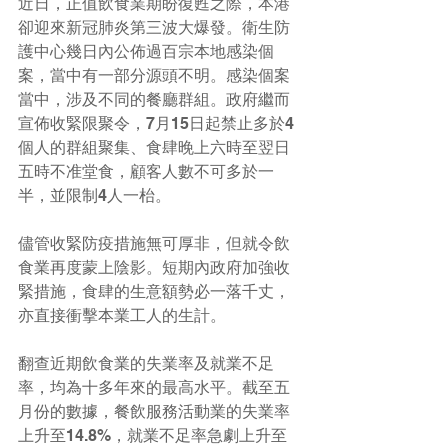
近日，正值飲食業期盼復甦之際，本港
卻迎來新冠肺炎第三波大爆發。衛生防
護中心幾日內公佈過百宗本地感染個
案，當中有一部分源頭不明。感染個案
當中，涉及不同的餐廳群組。政府繼而
宣佈收緊限聚令，7月15日起禁止多於4
個人的群組聚集、食肆晚上六時至翌日
五時不准堂食，顧客人數不可多於一
半，並限制4人一枱。
儘管收緊防疫措施無可厚非，但就令飲
食業再度蒙上陰影。短期內政府加強收
緊措施，食肆的生意額勢必一落千丈，
亦直接衝擊本業工人的生計。
翻查近期飲食業的失業率及就業不足
率，均為十多年來的最高水平。截至五
月份的數據，餐飲服務活動業的失業率
上升至14.8%，就業不足率急劇上升至