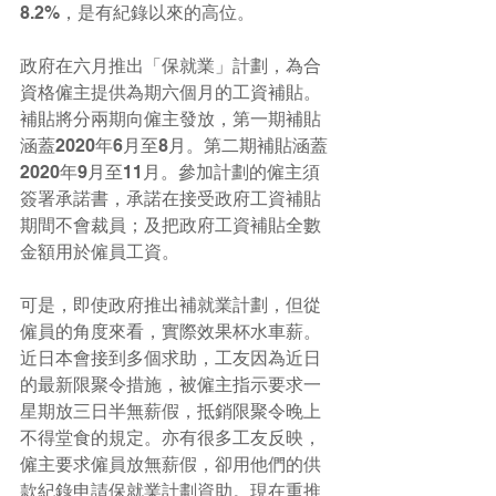
8.2%，是有紀錄以來的高位。
政府在六月推出「保就業」計劃，為合
資格僱主提供為期六個月的工資補貼。
補貼將分兩期向僱主發放，第一期補貼
涵蓋2020年6月至8月。第二期補貼涵蓋
2020年9月至11月。參加計劃的僱主須
簽署承諾書，承諾在接受政府工資補貼
期間不會裁員；及把政府工資補貼全數
金額用於僱員工資。
可是，即使政府推出補就業計劃，但從
僱員的角度來看，實際效果杯水車薪。
近日本會接到多個求助，工友因為近日
的最新限聚令措施，被僱主指示要求一
星期放三日半無薪假，抵銷限聚令晚上
不得堂食的規定。亦有很多工友反映，
僱主要求僱員放無薪假，卻用他們的供
款紀錄申請保就業計劃資助。現在重推