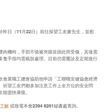
昨日（11月22日）前往探望工友麥先生，並慰
攪肉機時，手部不慎被夾困並因此而受傷，其後需
多隻手指均需截肢處理。目前仍需覆診及定期進行
飲食業職工總會協助他申請「工聯職安健協會經濟
。祈望工友們都多加注意工作上全方位的安全問
生能盡快康復。
了解
或致電本會2394 8261秘書處查詢。