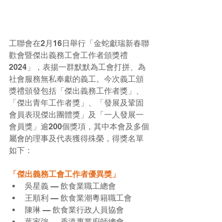
工聯會在2月16日舉行「金蛇獻瑞新春聯
歡會暨傑出義務工會工作者頒獎禮
2024」，表揚一群默默為工會打拼、為
社會服務無私奉獻的義工。今次義工頒
獎禮頒發包括「傑出義務工作者獎」、
「傑出青年工作者獎」、「發展及鞏固
會員表現傑出團體獎」及「一人發展一
會員獎」逾200個獎項，其中本會及多個
屬會的理事及代表獲得殊榮，得獎名單
如下
：
「傑出義務工會工作者優異獎」
吳星義 — 飲食業職工總會
王順利 — 飲食業潮粵籍職工會
陳琳 — 飲食業行政人員協會
葉家強 — 香港專業廚師總會