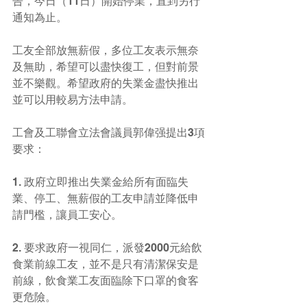
告，今日（11日）開始停業，直到另行
通知為止。
工友全部放無薪假，多位工友表示無奈
及無助，希望可以盡快復工，但對前景
並不樂觀。希望政府的失業金盡快推出
並可以用較易方法申請。
工會及工聯會立法會議員郭偉强提出3項
要求：
1. 政府立即推出失業金給所有面臨失
業、停工、無薪假的工友申請並降低申
請門檻，讓員工安心。
2. 要求政府一視同仁，派發2000元給飲
食業前線工友，並不是只有清潔保安是
前線，飲食業工友面臨除下口罩的食客
更危險。