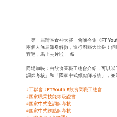
「第一屆灣區食神大賽」會喺今集《FT Yout
兩個人施展渾身解數，進行廚藝大比拼！佢
宜遲，馬上去片啦！ 😃
同場加映：由飲食業職工總會介紹，可以喺
調師考核」和「國家中式麵點師考核」，並
#工聯會
#FTYouth
#飲食業職工總會
#國家職業技能等級證書
#國家中式烹調師考核
#國家中式麵點師考核