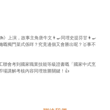
h》上演，故事主角唐牛文👨‍🍳同埋史提芬甘👩‍🍳
哋嘅獨門菜式係咩？究竟邊個又會勝出呢？🥇事不
工聯會考到國家職業技能等級證書嘅「國家中式烹
即場講解考核內容同埋致勝關鍵！👍